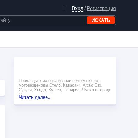
Вход
/
Регистрация
Продавцы этих организаций помогут купить
мотовездеходы Стелс, Кавасаки, Arctic Cat,
Сузуки, Хонда, Kymco, Полярис, Ямаха в городе
Пермь.
Читать далее..
Тут вы можете найти сервисный центр по
ремонту квадроцикла в Перми. Не отыскали
такую организацию? Вам помогут
купить
квадроцикл в Владимире
,
квадроциклы в
Калининграде
,
квадроциклы в Архангельске
,
квадроциклы в Новосибирске
,
квадроциклы в
Пензе
.
Здесь находятся все организации по продаже
квадроциклов в Перми. Среди этих компаний