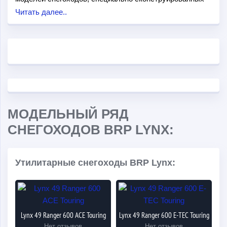
для суровых снежных европейских и российских зим.
Читать далее..
Снегоходы этой торговой марки отличаются
манёвренностью, проходимостью, динамичностью,
ярким и стильным дизайном, надежностью,
значительным запасом хода, а также отличным
качеством сборки.
Снегоходы BRP Lynx оборудованы мощными и
экономичными двигателями объемом в 550-1200 см
3
и
МОДЕЛЬНЫЙ РЯД
специальной спортивной подвеской, благодаря чему
СНЕГОХОДОВ BRP LYNX:
будут отличным выбором для гонщиков-
профессионалов. За удобство и комфорт водителя
отвечают безопасные эргономичные сиденья с
Утилитарные снегоходы BRP Lynx:
возможностью подогрева.
Кроме линейки спортивных, утилитарных, горных и
кроссоверных, в модельном ряду BRP Lynx также есть
туристические снегоходы для продолжительных
Lynx 49 Ranger 600 ACE Touring
Lynx 49 Ranger 600 E-TEC Touring
путешествий на природе, зимней подводной рыбалки и
Нет отзывов
Нет отзывов