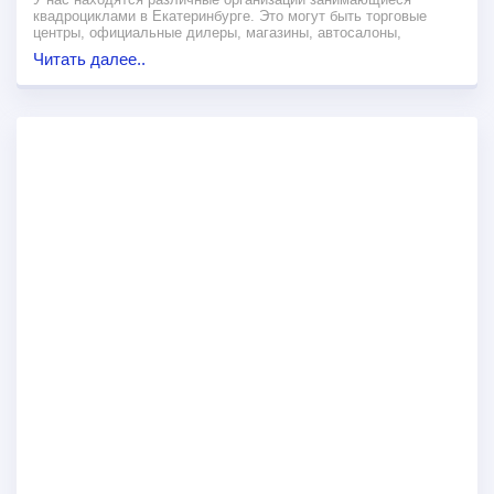
квадроциклами в Екатеринбурге. Это могут быть торговые
центры, официальные дилеры, магазины, автосалоны,
сервисные центры у которых можно купить мотовездеход.
Читать далее..
Многие компании занимаются квадроциклами в Екатеринбурге.
Здесь вы найдете организацию куда можно обратиться по
обслуживанию своего квадроцикла в Екатеринбурге. Не нашли
такую организацию? Загляните
купить квадроцикл в
Оренбурге
,
квадроциклы в Архангельске
,
продажа
квадроциклов в Саратове
,
продажа квадроциклов в Великом
Новгороде
,
квадроциклы Красноярск
.
Продавцы этих магазинов помогут выбрать мотовездеходы
Kawasaki, Yamaha, Хонда, Arctic Cat, Сузуки, Стелс, Polaris,
Кимко в городе Екатеринбург.