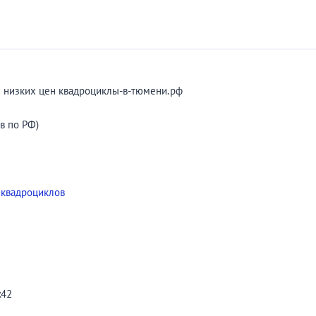
н низких цен квадроциклы-в-тюмени.рф
в по РФ)
 квадроциклов
:42