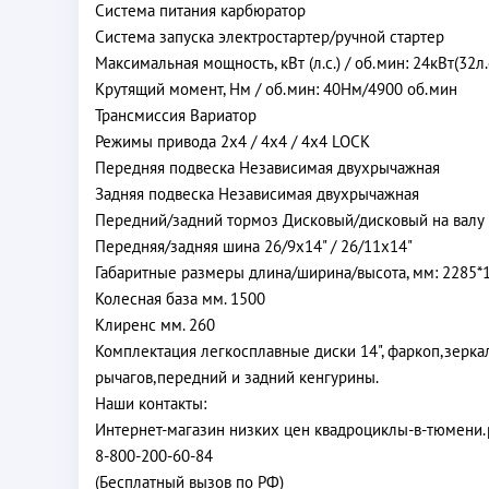
Система питания карбюратор
Система запуска электростартер/ручной стартер
Максимальная мощность, кВт (л.с.) / об.мин: 24кВт(32л
Крутящий момент, Нм / об.мин: 40Нм/4900 об.мин
Трансмиссия Вариатор
Режимы привода 2x4 / 4x4 / 4x4 LOCK
Передняя подвеска Независимая двухрычажная
Задняя подвеска Независимая двухрычажная
Передний/задний тормоз Дисковый/дисковый на валу
Передняя/задняя шина 26/9х14" / 26/11х14"
Габаритные размеры длина/ширина/высота, мм: 2285*
Колесная база мм. 1500
Клиренс мм. 260
Комплектация легкосплавные диски 14", фаркоп,зерка
рычагов,передний и задний кенгурины.
Наши контакты:
Интернет-магазин низких цен квадроциклы-в-тюмени
8-800-200-60-84
(Бесплатный вызов по РФ)