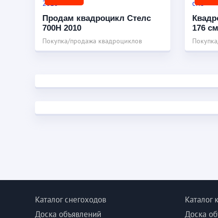
Продам квадроцикл Стелс
Квадр
700Н 2010
176 с
Покупка/продажа квадроциклов
Покупка
Каталог снегоходов
Каталог 
Доска объявлений
Доска об