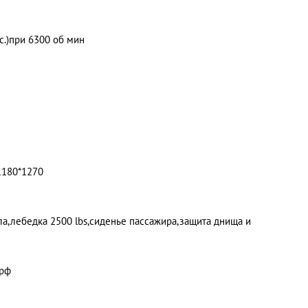
.с.)при 6300 об мин
1180*1270
ла,лебедка 2500 lbs,сиденье пассажира,защита днища и
.рф