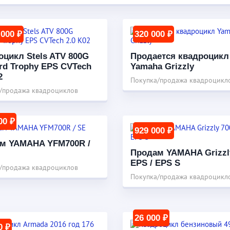
 000 ₽
320 000 ₽
оцикл Stels ATV 800G
Продается квадроцикл
rd Trophy EPS CVTech
Yamaha Grizzly
2
Покупка/продажа квадроцикл
/продажа квадроциклов
00 ₽
929 000 ₽
м YAMAHA YFM700R /
Продам YAMAHA Grizzl
EPS / EPS S
/продажа квадроциклов
Покупка/продажа квадроцикл
26 000 ₽
0 ₽