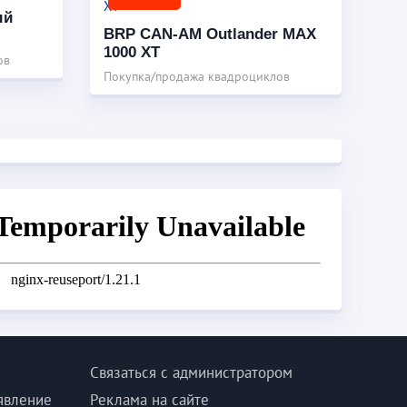
ый
BRP CAN-AM Outlander MAX
1000 XT
ов
Покупка/продажа квадроциклов
Связаться с администратором
явление
Реклама на сайте