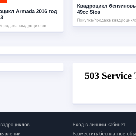
Квадроцикл бензинов
оцикл Armada 2016 год
49cc Sios
м3
Покупка/продажа квадроцикл
/продажа квадроциклов
квадроциклов
Вход в личный кабинет
ъявлений
Разместить бесплатное объ