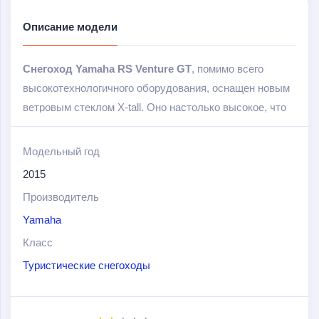
Описание модели
Снегоход Yamaha RS Venture GT
, помимо всего
высокотехнологичного оборудования, оснащен новым
ветровым стеклом X-tall. Оно настолько высокое, что
позволяет защитить водителя, начиная с головы и
заканчивая ногами. Ноги защищают дефлекторы.
Модельный год
Подобное решение позволяет избежать лишних
2015
нагрузок на водителя, повышая тем самым
Производитель
продолжительность и комфортность поездки.
Yamaha
Класс
Туристические снегоходы