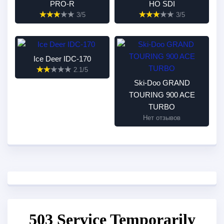
PRO-R
HO SDI
3/5
3/5
Ice Deer IDC-170
2.1/5
Ski-Doo GRAND
TOURING 900 ACE
TURBO
Нет отзывов