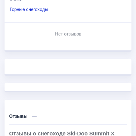
модели можно выделить следующие: новая
Горные снегоходы
конструкция рамы пирамидальной формы;
обновленный радиатор; новая облегчённая на 4,5 кг
гусеница; передняя подвеска RAS 3 с обновленной
Нет отзывов
геометрией и увеличенным на 20 мм ходом подвески;
улучшенный на 30% показатель отклика двигателя;
уменьшенный на 40% показатель расхода моторного
масла (полностью заправленного масляного бака
хватает на 1450 км).
Отзывы
Отзывы о снегоходе Ski-Doo Summit X