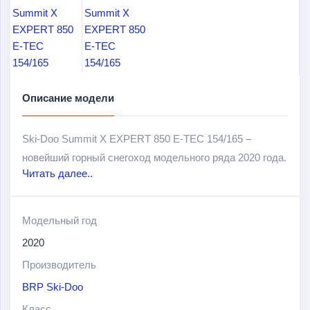
Описание модели
Ski-Doo Summit X EXPERT 850 E-TEC 154/165 –
новейший горный снегоход модельного ряда 2020 года.
Читать далее..
Оборудован мощнейшим, отзывчивым и
маслоэкономичным 2х-тактным двигателем с
увеличенным на 50 см
3
рабочим объемом и
Модельный год
увеличенной на 10-15 л.с мощностью по сравнению с
2020
предыдущими и современными конкурирующими
Производитель
моделями-аналогами.
BRP Ski-Doo
Среди других особенностей и преимуществ данной
Класс