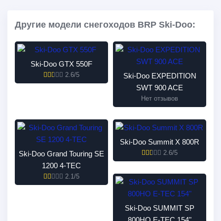
Другие модели снегоходов BRP Ski-Doo:
Ski-Doo GTX 550F
2.6/5
Ski-Doo EXPEDITION
SWT 900 ACE
Нет отзывов
Ski-Doo Summit X 800R
2.6/5
Ski-Doo Grand Touring SE
1200 4-TEC
2.1/5
Ski-Doo SUMMIT SP
800HO E-TEC 154"