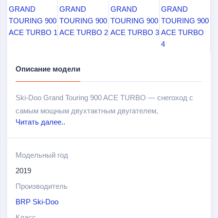
Описание модели
Ski-Doo Grand Touring 900 ACE TURBO — снегоход с
самым мощным двухтактным двугателем,
Читать далее..
выполненным на платформе Rev Gen4 четвертого
поколения. 165 л.с. и муфта pDrive делают из простого
снегохода настоящий мощнейший аппарат для
Модельный год
покорения самых труднопроходимых трасс.
2019
Подножки RS специально созданы для экстримальной
Производитель
езды, так как в отличии от предыдущих они
BRP Ski-Doo
усовершенствованы: плоские по длине, широкие и
Класс