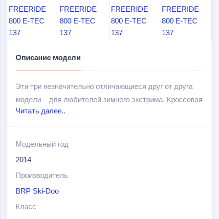
Описание модели
Эти три незначительно отличающиеся друг от друга
модели – для любителей зимнего экстрима. Кроссовая
Читать далее..
рама MX Z X обладает не только малым весом, но и
удивительной выносливостью. Эта разновидность
рамы укреплена уникальными усилителями шасси, что
Модельный год
добавляет ей прочности.
2014
Рулевая колонка на FREERIDE 800 E-TEC перенесена
Производитель
вперед, а усилители подножек имеют специальные
BRP Ski-Doo
приспособления для езды стоя. Усилены также и
Класс
ключевые зоны подвески SC-5, при этом конструкция