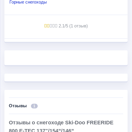
Горные снегоходы
обладает прогрессивно-возрастающей
характеристикой, в результате чего прыжки и езда по
неровной поверхности не создают ощущения
2.1/5 (1 отзыв)
дискомфорта. Этому же способствуют и амортизаторы
KYB PRO (диаметр - 40 мм) с дополнительными
резервуарами.
Одним словом, эти машины идеальны для тех, кто
любит преодолевать сложные трассы на высокой
скорости.
Отзывы
1
Отзывы о снегоходе Ski-Doo FREERIDE
800 E-TEC 137"/154”/146”