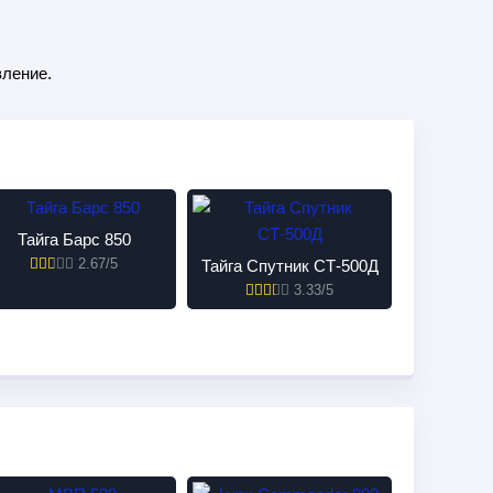
ление.
Тайга Барс 850
2.67/5
Тайга Спутник СТ-500Д
3.33/5