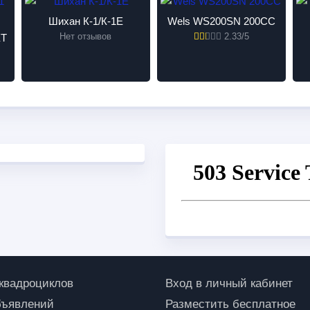
Шихан К-1/К-1Е
Wels WS200SN 200CC
Нет отзывов
2.33/5
XT
 квадроциклов
Вход в личный кабинет
бъявлений
Разместить бесплатное