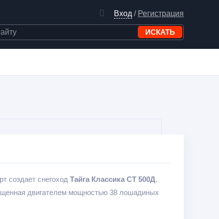
Вход
/
Регистрация
рт создает снегоход
Тайга Классика СТ 500Д
.
нащенная двигателем мощностью 38 лошадиных
т уверенной проходимостью на снежной целине, в