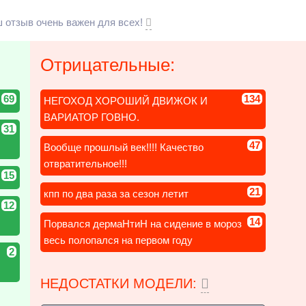
 отзыв очень важен для всех!
Отрицательные:
69
134
НЕГОХОД ХОРОШИЙ ДВИЖОК И
ВАРИАТОР ГОВНО.
31
47
Вообще прошлый век!!!! Качество
отвратительное!!!
15
21
кпп по два раза за сезон летит
12
14
Порвался дермаНтиН на сидение в мороз
весь полопался на первом году
2
НЕДОСТАТКИ МОДЕЛИ: