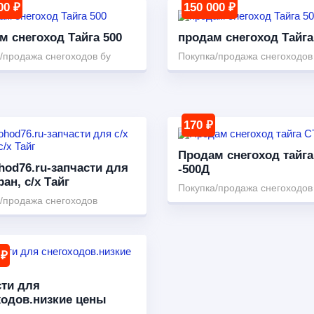
00 ₽
150 000 ₽
м снегоход Тайга 500
продам снегоход Тайга
/продажа снегоходов бу
Покупка/продажа снегоходов
170 ₽
Продам снегоход тайга
hod76.ru-запчасти для
-500Д
ран, с/х Тайг
Покупка/продажа снегоходов
/продажа снегоходов
 ₽
сти для
ходов.низкие цены