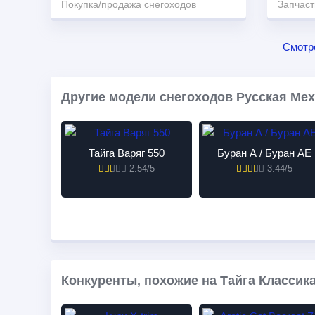
Покупка/продажа снегоходов
Запчаст
Смотр
Другие модели снегоходов Русская Мех
Тайга Варяг 550
Буран А / Буран АЕ
2.54/5
3.44/5
Конкуренты, похожие на Тайга Классика