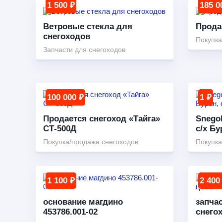
1 500 ₽
185 0
Ветровые стекла для
Прода
снегоходов
Покупка
Запчасти для снегоходов
100 000 ₽
1 ₽
Продается снегоход «Тайга»
Snego
СТ-500Д
с/х Бу
Покупка/продажа снегоходов
Покупка
1 100 ₽
2 400
основание магдино
запча
453786.001-02
снего