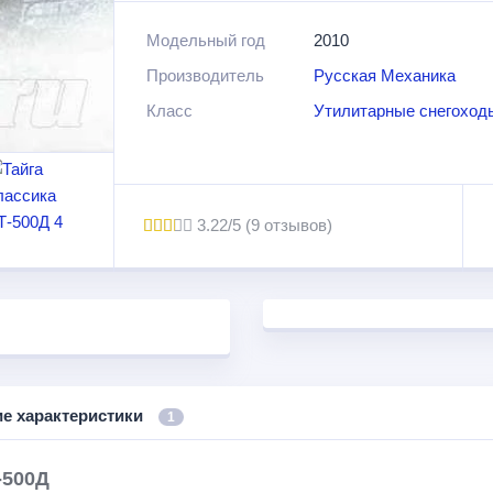
том числе и в лесу.
Модельный год
2010
Производитель
Русская Механика
Одними из основных преимуществ этой моди
долговечность службы и надежность работы.
Класс
Утилитарные снегоход
емкость в 35 литров. Машина обладает доста
канадских пластиковых лыж.
3.22/5 (9 отзывов)
ие характеристики
1
-500Д