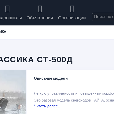
адроциклы
Объявления
Организации
ИКА
АССИКА СТ-500Д
Описание модели
Легкую управляемость и повышенный комфо
Это базовая модель снегоходов ТАЙГА, ос
Читать далее..
сил.
Это утилитарный снегоход, который обладае