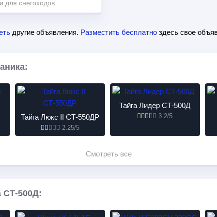
и для снегоходов
еть
другие объявления.
Разместить бесплатно
здесь свое объяв
аника:
Тайга Лидер СТ-500Д
3.2/5
Тайга Люкс II СТ-550ДР
2.25/5
Смотреть все
 СТ-500Д: