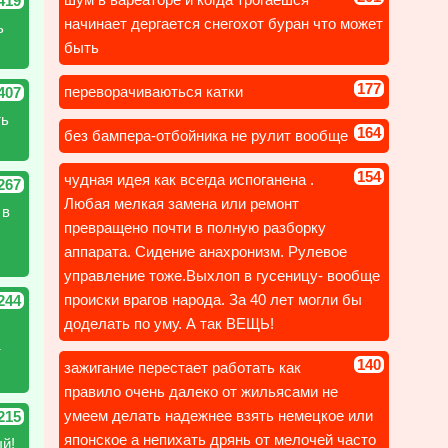
419
начинает дергается снегохот буран что может
ь
быть
177
переворачиваються катки
407
ть
164
без бампера-отбойника не рулит вообще
154
чудная идея как всегда испоганена .
267
Любая мелкая замена или ремонт
 в
превращено почти в полную разборку
аппарата. Сидение анахронизм. Рулевое
управление тоже.Выхлоп в гусеницу- вообще
происки врагов народа. За 40 лет могли бы
244
доделать по уму. А так ВЕЩЬ!
т
140
зажигание перестает работать как
правило очень далеко от жильясами не
умеем делать надежнее взять немецкое или
215
японское а непихать дрянь от мелочей часто
й!