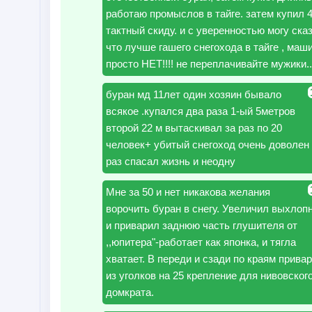
работаю промыслов в тайге. затем купил 
тактный скиду. и с уверенностью могу ска
что лучше гашего снегохода в тайге , маш
просто НЕТ!!!! не переплачивайте мужики..
буран мд 11лет один хозяин бывало
всякое .купался два раза 1-ый 5метров
второй 22 м вытаскивал за раз по 20
человек+ убитый снегоход очень доволен
раз спасал жизнь и неодну
Мне за 50 и нет никакова желания
ворочить буран в снегу. Увеличил выхлоп
и приварил заднюю часть глушителя от
,,юпитера"-работает как японка, и тягла
хватает. В переди и сзади по краям прива
из уголков на 25 крепление для нивовског
домкрата.