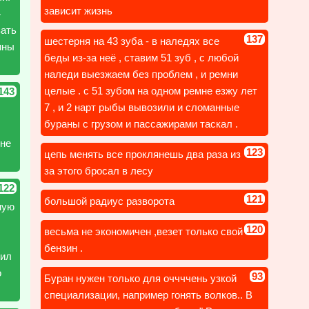
зависит жизнь
4
зать
137
шестерня на 43 зуба - в наледях все
ины
беды из-за неё , ставим 51 зуб , с любой
наледи выезжаем без проблем , и ремни
целые . с 51 зубом на одном ремне езжу лет
143
7 , и 2 нарт рыбы вывозили и сломанные
бураны с грузом и пассажирами таскал .
 не
123
цепь менять все проклянешь два раза из
за этого бросал в лесу
122
121
большой радиус разворота
ную
120
весьма не экономичен ,везет только свой
бензин .
рил
о
93
Буран нужен только для оччччень узкой
специализации, например гонять волков.. В