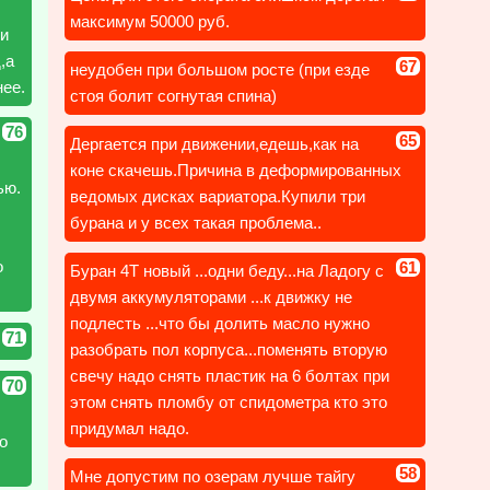
максимум 50000 руб.
 и
,а
67
неудобен при большом росте (при езде
нее.
стоя болит согнутая спина)
76
65
Дергается при движении,едешь,как на
коне скачешь.Причина в деформированных
ью.
ведомых дисках вариатора.Купили три
бурана и у всех такая проблема..
о
61
Буран 4Т новый ...одни беду...на Ладогу с
двумя аккумуляторами ...к движку не
подлесть ...что бы долить масло нужно
71
разобрать пол корпуса...поменять вторую
свечу надо снять пластик на 6 болтах при
70
этом снять пломбу от спидометра кто это
придумал надо.
о
58
Мне допустим по озерам лучше тайгу