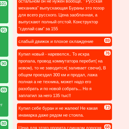
остальном он не нужен вообще. " Русская
101
механика" выпускающая Бураны это позор
для всего русского. Цена заоблачная, а
выпускают полный отстой. Конструктор
"сделай сам" за 155
91
89
слабый движок и плохое охлаждение
76
Купил новый - наревелся.. То искра
пропала, провод коммутатора перебит( на
90
новом), то не заводится( заливает свечи), В
общем проездил 300 км и продал, лажа
полная а не техника, может надо его
разобрать и по новой собрать... Но я
89
заплатил за него 135 тыс!!
ет
73
Купил себе буран и не жалею! Не какая
инамарка даже рядом не стояла.
80
68
Цена для этого опората слишком дорогая