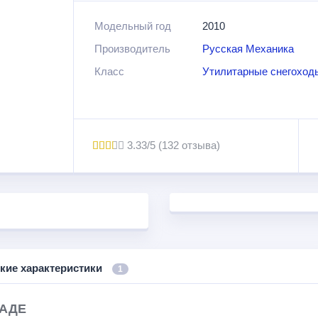
Дополнительно снегоходы оснащены специал
Модельный год
2010
реверсом. Необходимо отметить, что модиф
Производитель
Русская Механика
более комфортными и легко управляемыми. Д
слов разработчиков обеспечивает тягловую с
Класс
Утилитарные снегоход
3.33/5 (132 отзыва)
кие характеристики
1
 АДЕ