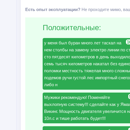
Есть опыт эксплуатации?
Не проходите мимо, ваш
Положительные:
1
у меня был буран много лет таскал на
нем столбы на замену электро линии по с
сто пятдесят километров в день выходил
семь тысяч километров накатал без един
поломки местность тяжелая много сложн
подемов ручи густой лес импортный снего
либо н
Мужики рекомендую! Поменяйте
выхлопную систему!!! сделайте как у Яма
Викинг. Мощность двигателя увеличится н
10л.с и тише работать будет!!!