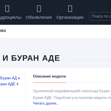
адроциклы
Объявления
Организации
ИКА
 И БУРАН АДЕ
Описание модели
Удлиненной модификацией снегохода Буран 
Буран АДЕ. Подобная улучшенная модель по
Читать далее..
размещения различного груза, например, ох