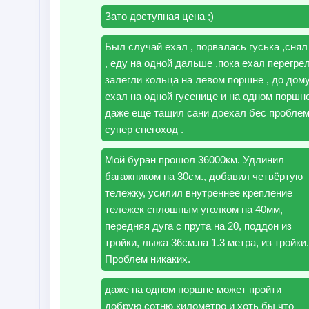
Зато доступная цена ;)
Был случай ехал , порвалась гуська ,снял
, еду на одной дальше ,пока ехал перегре
залегли кольца на левом поршне , до дом
ехал на одной гусенице и на одном поршн
даже еще тащил сани доехал бес проблем
супер снегоход .
Мой буран прошол 36000км. Удлинил
багажником на 30см., добавил четвёртую
тележку, усилил внутреннее крепление
тележек сплошным уголком на 40мм,
передняя дуга с прута на 20, поддон из
тройки, лыжа 36см.на 1.3 метра, из тройки.
Проблем никаких.
даже на одном поршне может пройти
добрую сотню километро и хоть бы что