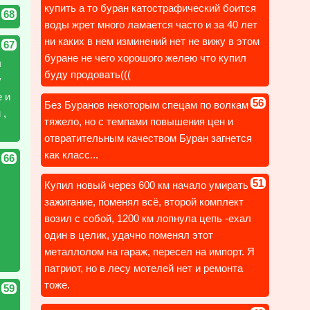
купить а то буран катострафический боится
68
воды жрет много ламается часто и за 40 лет
ни каких в нем изминений нет не вижу в этом
67
буране не чего хорошого желею что купил
л
буду продовать(((
у
е и
56
Без Буранов некоторым спецам по волкам
 ,
тяжело, но с темпами повышения цен и
отвратительным качеством Буран загнется
как класс...
66
51
Купил новый через 600 км начало умирать
зажигание, поменял всё, второй комплект
возил с собой, 1200 км лопнула цепь -ехал
один в целик, удачно поменял этот
металлолом на гараж, пересел на импорт. Я
патриот, но в лесу мотелей нет и ремонта
тоже.
59