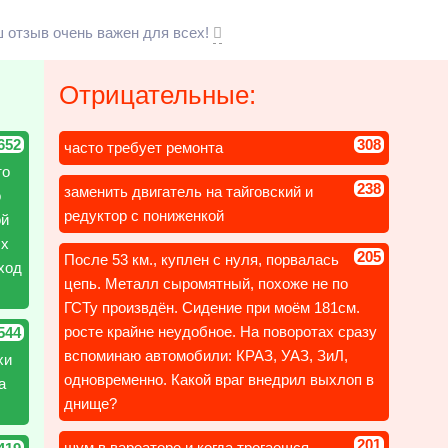
 отзыв очень важен для всех!
Отрицательные:
652
308
часто требует ремонта
то
238
заменить двигатель на тайговский и
о
редуктор с пониженкой
ой
ых
205
После 53 км., куплен с нуля, порвалась
ход
цепь. Металл сыромятный, похоже не по
ГСТу произвдён. Сидение при моём 181см.
росте крайне неудобное. На поворотах сразу
544
вспоминаю автомобили: КРАЗ, УАЗ, ЗиЛ,
хи
одновременно. Какой враг внедрил выхлоп в
а
днище?
201
шум в вареаторе и когда трогаешся