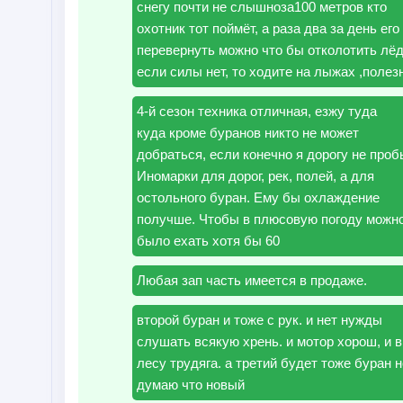
снегу почти не слышноза100 метров кто
охотник тот поймёт, а раза два за день его
перевернуть можно что бы отколотить лёд
если силы нет, то ходите на лыжах ,полез
4-й сезон техника отличная, езжу туда
куда кроме буранов никто не может
добраться, если конечно я дорогу не проб
Иномарки для дорог, рек, полей, а для
остольного буран. Ему бы охлаждение
получше. Чтобы в плюсовую погоду можн
было ехать хотя бы 60
Любая зап часть имеется в продаже.
второй буран и тоже с рук. и нет нужды
слушать всякую хрень. и мотор хорош, и в
лесу трудяга. а третий будет тоже буран н
думаю что новый