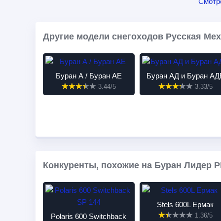
Смотр
Другие модели снегоходов Русская Мех
Буран А / Буран АЕ
Буран АД и Буран АД
3.44/5
3.33/5
Конкуренты, похожие на Буран Лидер Р
Stels 600L Ермак
1.36/5
Polaris 600 Switchback