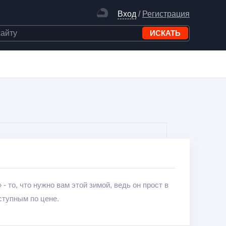
Вход
/
Регистрация
то, что нужно вам этой зимой, ведь он прост в
ступным по цене.
 снегоходе «Буран Лидер РМЗ-640» станет