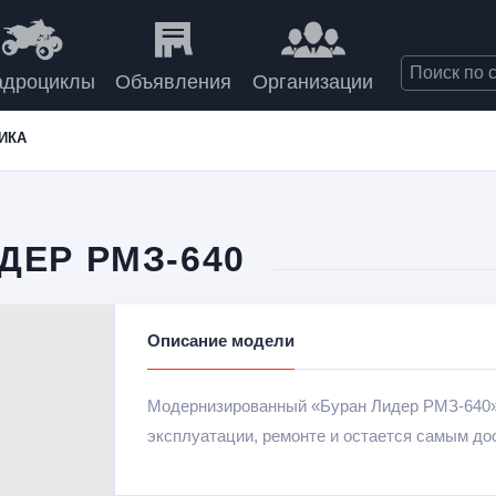
адроциклы
Объявления
Организации
ИКА
ДЕР РМЗ-640
Описание модели
Модернизированный «Буран Лидер РМЗ-640» - 
эксплуатации, ремонте и остается самым до
Поездка с ветерком по снежным барханам на