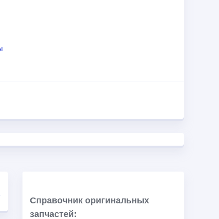
ль отличается формованным ветровым стеклом,
рочного поликарбоната. От внешних ударов и
 усиленный бампер, имеющий шесть точек
ы
сальными креплениями и увеличенным
 » будет незаменимым помощником как в
Справочник оригинальных
запчастей: