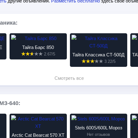
еть
другие объявления.
Разместить бесплатно
здесь свое объяв
аника:
Е
Тайга Барс 850
2.67/5
Тайга Классика СТ-500Д
TA
3.22/5
Смотреть все
МЗ-640:
Stels 600S/600L Мороз
Нет отзывов
Arctic Cat Bearcat 570 XT