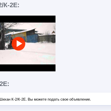
/К-2Е:
2Е:
Шихан К-2/К-2Е. Вы можете подать свое объявление.