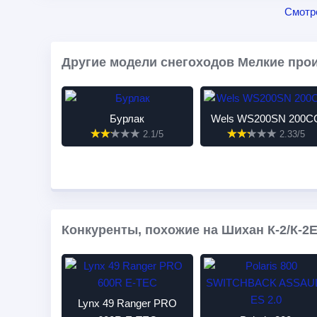
Смотр
Другие модели снегоходов Мелкие про
Бурлак
Wels WS200SN 200C
2.1/5
2.33/5
Конкуренты, похожие на Шихан К-2/К-2Е
Lynx 49 Ranger PRO