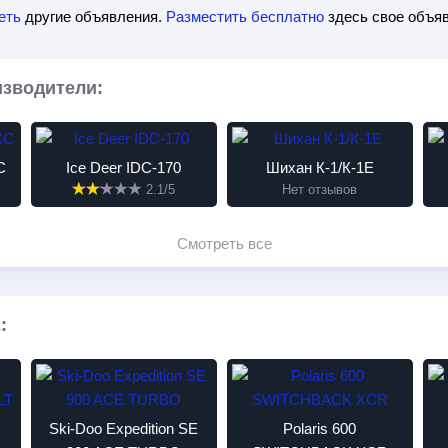
еть
другие объявления.
Разместить бесплатно
здесь свое объяв
изводители:
C
Ice Deer IDC-170
Шихан К-1/К-1Е
2.1/5
Нет отзывов
Смотреть все
:
Ski-Doo Expedition SE
Polaris 600