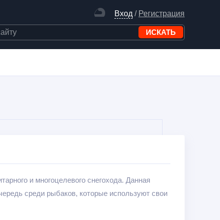
Вход
/
Регистрация
тарного и многоцелевого снегохода. Данная
чередь среди рыбаков, которые используют свои
аяния водоемов.