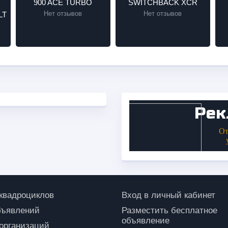
900 ACE TURBO
SWITCHBACK XCR
Нет отзывов
Нет отзывов
LT
 квадроциклов
Вход в личный кабинет
бъявлений
Разместить бесплатное
объявление
 организаций