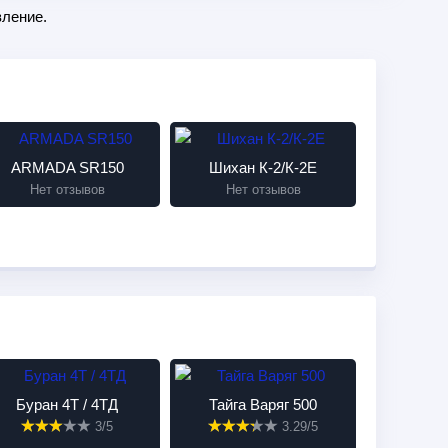
ление.
ARMADA SR150
Шихан К-2/К-2Е
Нет отзывов
Нет отзывов
Буран 4Т / 4ТД
Тайга Варяг 500
3/5
3.29/5