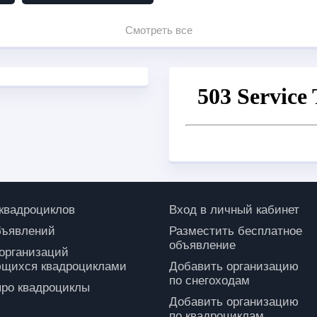
Смотреть все
 квадроциклов
Вход в личный кабинет
бъявлений
Разместить бесплатное
объявление
 организаций
щихся квадроциклами
Добавить организацию
по снегоходам
про квадроциклы
Добавить организацию
по квадроциклам