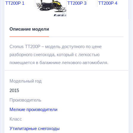
Описание модели
Cronus TT200P – модель доступного по цене
разборного снегохода, который с легкостью
помещается в багажнике легкового автомобиля.
Собирается одним человеком без специальных
инструментов всего за 15 минут.
Модельный год
2015
Оснащен экономичным 4х-тактным двигателем
Производитель
мощностью в 11 л.с и объемом в 170 см
3
, который
разгоняет машину до 40 км/ч. При этом снегоход с
Мелкие производители
легкостью пройдет даже по глубокой снежной целине,
Класс
благодаря оптимально подобранной ширине трака в
Утилитарные снегоходы
380 мм и длине лыж.