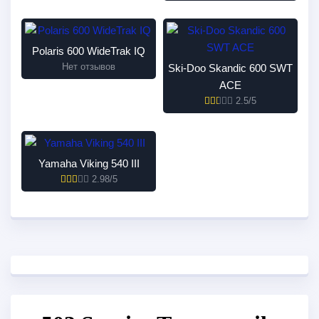
Polaris 600 WideTrak IQ
Нет отзывов
Ski-Doo Skandic 600 SWT
ACE
2.5/5
Yamaha Viking 540 III
2.98/5