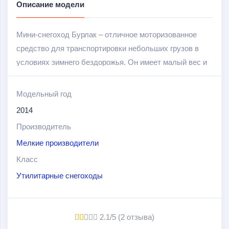
Описание модели
Мини-снегоход Бурлак – отличное моторизованное
средство для транспортировки небольших грузов в
условиях зимнего бездорожья. Он имеет малый вес и
скромные габариты, легко собирается без применения
специального инструмента, экономичен, без труда
Модельный год
умещается в багажник легкового автомобиля. В то же
2014
время его четырехтактный двигатель мощностью 6,5
Производитель
л.с. вполне справляется с поставленной задачей –
Мелкие производители
переместить по льду, либо по плотному снегу двух
человек плюс до ста килограммов груза в прицепе. И
Класс
сделать это Бурлак способен довольно быстро: его
Утилитарные снегоходы
скорость при транспортировке груза составляет 8-10
км/ч при скорости движения без груза 20-25 км/ч.
2.1/5 (2 отзыва)