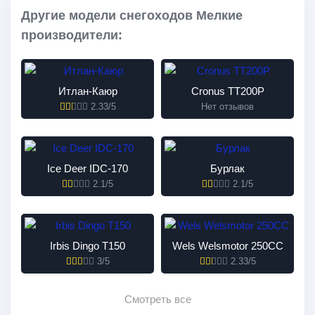
Другие модели снегоходов Мелкие
производители:
Итлан-Каюр
Cronus TT200P
2.33/5
Нет отзывов
Ice Deer IDC-170
Бурлак
2.1/5
2.1/5
Irbis Dingo T150
Wels Welsmotor 250CC
3/5
2.33/5
Смотреть все