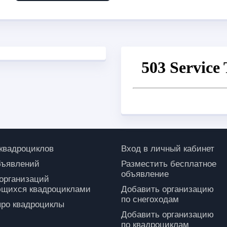
 квадроциклов
Вход в личный кабинет
бъявлений
Разместить бесплатное
объявление
 организаций
щихся квадроциклами
Добавить организацию
по снегоходам
про квадроциклы
Добавить организацию
по квадроциклам