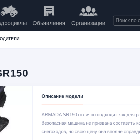
адроциклы
Объявления
Организации
ВОДИТЕЛИ
SR150
Описание модели
ARMADA SR150 отлично подходит как для ра
безопасная машина не призвана составить 
снегоходов, но свою цену она вполне оправд