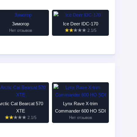
Зимогор
Ice Deer IDC-170
Нет отзывов
2.1/5
Arctic Cat Bearcat 570
Lynx Rave X-trim
XTE
Commander 600 HO SDI
2.1/5
Нет отзывов