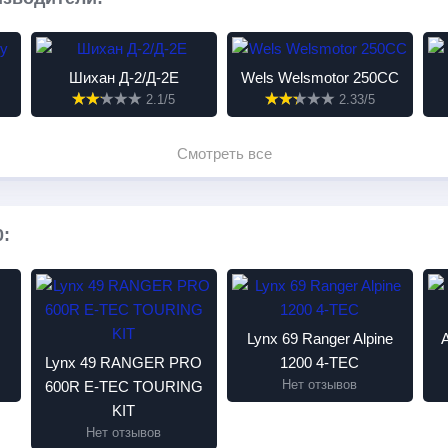
Шихан Д-2/Д-2Е
Wels Welsmotor 250CC
2.1/5
2.33/5
Смотреть все
:
Lynx 69 Ranger Alpine
Lynx 49 RANGER PRO
1200 4-TEC
Нет отзывов
600R E-TEC TOURING
KIT
Нет отзывов