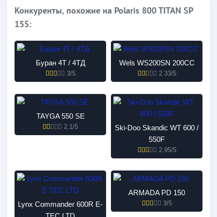
Конкуренты, похожие на Polaris 800 TITAN SP
155:
Буран 4Т / 4ТД
Wels WS200SN 200CC
3/5
2.33/5
TAYGA 550 SE
2.1/5
Ski-Doo Skandic WT 600 /
550F
2.95/5
ARMADA PD 150
3/5
Lynx Commander 600R E-
TEC LTD