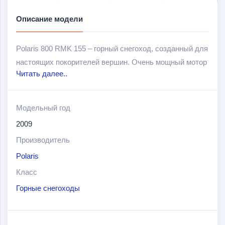
Описание модели
Polaris 800 RMK 155 – горный снегоход, созданный для
настоящих покорителей вершин. Очень мощный мотор
Читать далее..
на 154 л.с. Интеллектуальная регулируемая передняя
подвеска IQ RMK. Обратите внимание, что снегоход
достаточно легкий (220 кг.), что при такой
Модельный год
технологической мощи позволит ему унести Вас на
2009
самую вершину.
Производитель
Polaris
Класс
Горные снегоходы