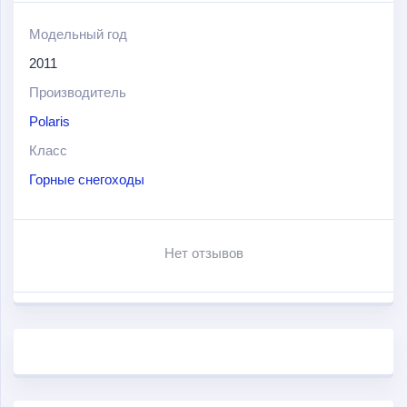
крутых виражах. Данная модификация структурно
надежнее во многих деталях и узлах и одновременно
Модельный год
облегчена там, где нужно. Большой объем двигателя и
2011
его мощность позволят забыть о сложных преградах и
Производитель
дальнем пути.
Polaris
Класс
Горные снегоходы
Нет отзывов