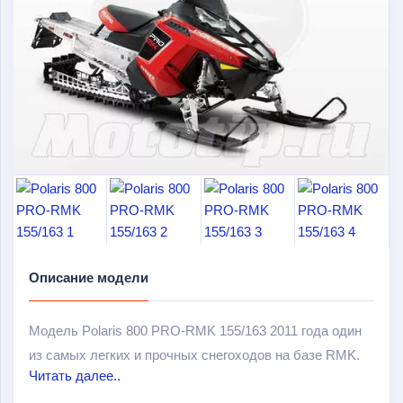
Описание модели
Модель Polaris 800 PRO-RMK 155/163 2011 года один
из самых легких и прочных снегоходов на базе RMK.
Читать далее..
Он довольно легко управляем и сохраняет баланс на