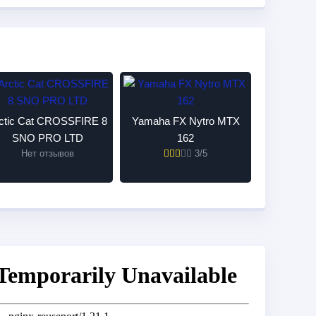
ctic Cat CROSSFIRE 8
Yamaha FX Nytro MTX
SNO PRO LTD
162
Нет отзывов
3/5