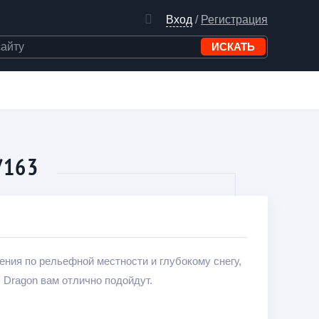
Вход
/
Регистрация
/163
ния по рельефной местности и глубокому снегу,
 Dragon вам отлично подойдут.
одов повышается, фирма Polaris также не стоит