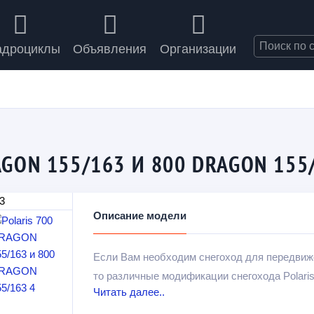
адроциклы
Объявления
Организации
AGON 155/163 И 800 DRAGON 155
Описание модели
Если Вам необходим снегоход для передвиже
то различные модификации снегохода Polaris
Читать далее..
С каждым годом комфортность горных снегох