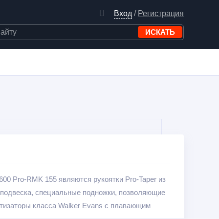
Вход
/
Регистрация
600 Pro-RMK 155 являются рукоятки Pro-Taper из
 подвеска, специальные подножки, позволяющие
ртизаторы класса Walker Evans с плавающим
и глушитель.