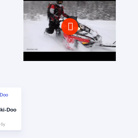
ki-Doo
 бу