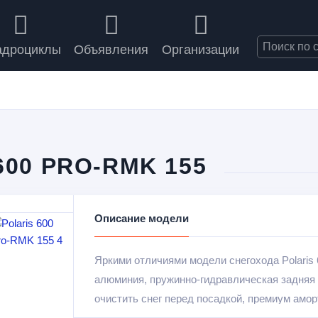
адроциклы
Объявления
Организации
00 PRO-RMK 155
Описание модели
Яркими отличиями модели снегохода Polaris 
алюминия, пружинно-гидравлическая задняя
очистить снег перед посадкой, премиум амо
внутренним поршнем и менее тяжелые ротор 