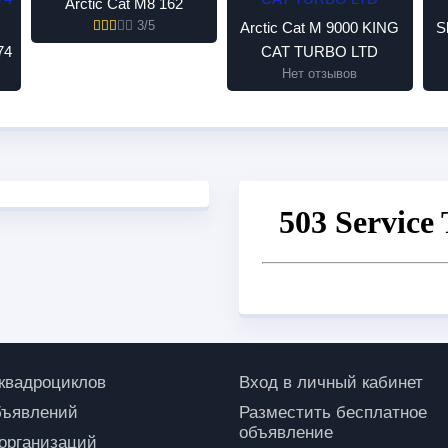
Arctic Cat M8 162
3/5
Arctic Cat M 9000 KING
S
74
CAT TURBO LTD
Нет отзывов
 квадроциклов
Вход в личный кабинет
бъявлений
Разместить бесплатное
объявление
 организаций