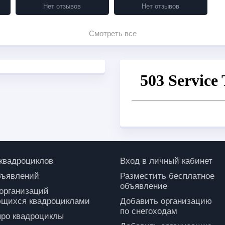
Нет отзывов
Нет отзывов
Смотреть все
 квадроциклов
Вход в личный кабинет
бъявлений
Разместить бесплатное
объявление
 организаций
щихся квадроциклами
Добавить организацию
по снегоходам
про квадроциклы