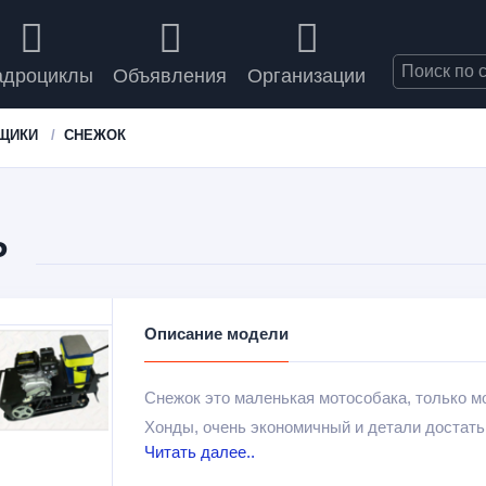
адроциклы
Объявления
Организации
ЩИКИ
СНЕЖОК
Р
Описание модели
Снежок это маленькая мотособака, только мо
Хонды, очень экономичный и детали достать 
Читать далее..
за 10 и так же собрать. Очень прост в экспл