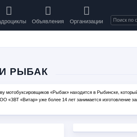
адроциклы
Объявления
Организации
И РЫБАК
тву мотобуксировщиков «Рыбак» находится в Рыбинске, который
ОО «ЗВТ «Витар» уже более 14 лет занимается изготовление за
ыл накоплен колоссальный производственный опыт. На основани
ходной техники - свет увидел, пожалуй, один из лучших букси