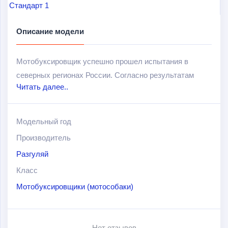
Описание модели
Мотобуксировщик успешно прошел испытания в
северных регионах России. Согласно результатам
Читать далее..
проведенных испытаний, данная модель способна
перемещаться по глубокому снегу и раскисшим
грунтам, а также проезжать через рыхлый снег и
Модельный год
быстро передвигаться по утоптанной дороге, активно
Производитель
маневрируя и уверенно преодолевая сложные
Разгуляй
препятствия, включая камни, деревья и другие
Класс
преграды.
Мотобуксировщики (мотособаки)
Нет отзывов