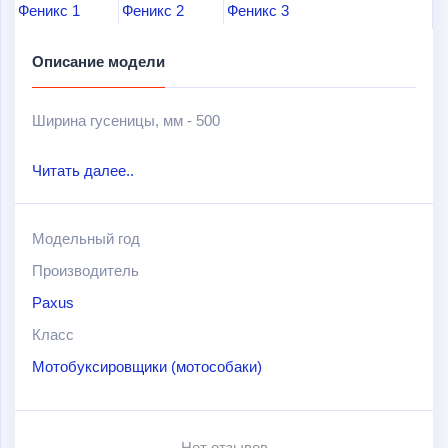
Описание модели
Ширина гусеницы, мм - 500
Тип двигателя - четырехтактный, одноцилиндровый
Читать далее..
Расположение двигателя - спереди
Модельный год
Рабочий объем двигателя, куб. см.(л.с.) -
Производитель
270(9)/390(13)/420(15)
Paxus
Класс
Система питания - карбюратор
Мотобуксировщики (мотособаки)
Нет отзывов