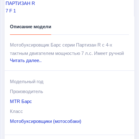
Описание модели
Мотобуксировщик Барс серии Партизан R с 4-х
тактным двигателем мощностью 7 л.с. Имеет ручной
Читать далее..
запуск и задний привод. Катковая подвеска с тремя
тележками буксировщика Партизан исключает
перегрев при движении, а гусеница шириной 500 мм.
Модельный год
имеет повышенную проходимость. Охлаждение
Производитель
воздушное принудительное.
MTR Барс
Преимущества:
Класс
Мотобуксировщики (мотособаки)
Малые габариты.
Малый вес.