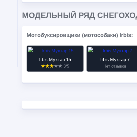
МОДЕЛЬНЫЙ РЯД СНЕГОХОД
Мотобуксировщики (мотособаки) Irbis:
Irbis Мухтар 15
Irbis Мухтар 7
3/5
Нет отзывов