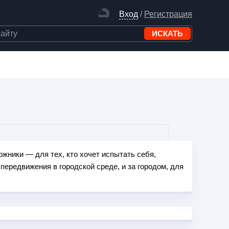
Вход
/
Регистрация
жники — для тех, кто хочет испытать себя,
ередвижения в городской среде, и за городом, для
оциклы и снегоходы — для любителей активного