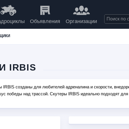
адроциклы
Объявления
Организации
ЩИКИ
 IRBIS
IRBIS созданы для любителей адреналина и скорости, внедоро
ус победы над трассой. Скутеры IRBIS идеально подходят для п
ависеть от пробок и сталкиваться с проблемой парковки. Квадр
 кругу семьи или друзей.