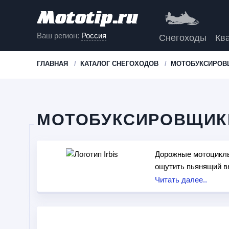
Ваш регион:
Россия
Снегоходы
Кв
ГЛАВНАЯ
КАТАЛОГ СНЕГОХОДОВ
МОТОБУКСИРОВ
МОТОБУКСИРОВЩИКИ
Дорожные мотоциклы 
ощутить пьянящий вк
тех, кто не хочет з
Читать далее..
отдыха на природе в