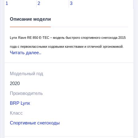
Описание модели
Lynx Rave RE 850 E-TEC – модель быстрого спортивного снегохода 2015
года с первоклассными ходовыми качествами и отличной эргономикой.
Читать далее..
Предназначен для эксплуатации в местности со сложным рельефом и
экстремальной езды по заснеженной трассе.
Модельный год
Оборудован сверхмощным и экономичным двигателем. Проверенная
2020
времен конструкция подвески в комплексе с новой гусеницей с зацепом в
Производитель
44 мм поддерживают превосходную динамику начального движения
BRP Lynx
снегохода в рыхлом снегу, а новые лыжи Blade обеспечивают точность
Класс
маневров.
Спортивные снегоходы
По умолчанию снегоход настроен на спортивную езду. При этом экономия