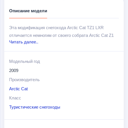
Описание модели
Эта модификация снегохода Arctic Cat TZ1 LXR
отличается немногим от своего собрата Arctic Cat Z1
Читать далее..
Turbo LXR SP. Его отличие в отсутствии турбонаддува,
что снижает мощность двигателя.Все же это 4-
тактовый мотор с большим потенциалом.
Модельный год
2009
Комфортность – вот главный ориентир туристической
модели снегохода
Производитель
Arctic Cat TZ1 LXR
.
Труднодоступные места и сложные погодные условия
Arctic Cat
теперь не так страшны. Обратите внимание на
Класс
технические характеристики снегохода.
Туристические снегоходы