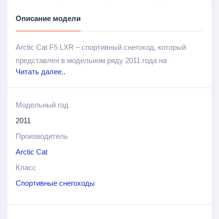
Описание модели
Arctic Cat F5 LXR – спортивный снегоход, который
представлен в модельном ряду 2011 года на
Читать далее..
официальном сайте фирмы. Оснащен 2-тактным
мотором, с рабочим объемом в 499 куб. см.
Вместительным бензобаком, инновационной передней
Модельный год
подвеской AWS™ VII и другими инженерными
2011
прелестями.
Производитель
Снегоход, конечно же, не лишен комфорта,
Arctic Cat
прилагается основное оснащение и дополнительное в
Класс
технических характеристиках ниже.
Спортивные снегоходы