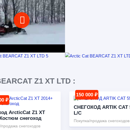
ARCAT Z1 XT LTD :
150 000 ₽
00 ₽
СНЕГОХОД ARTIK CAT 
од ArcticCat Z1 XT
L/C
 Костюм снегоход
Покупка/продажа снегоходов
/продажа снегоходов