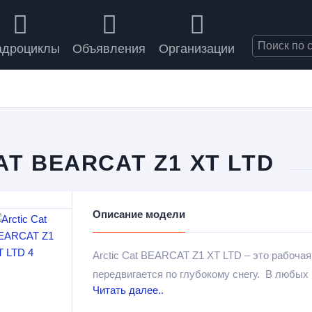
адроциклы
Объявления
Организации
T BEARCAT Z1 XT LTD
Описание модели
Arctic Cat BEARCAT Z1 XT LTD – это рабочая
передвигается по глубокому снегу. В любых
Читать далее..
вместе с этой моделью вы будете чувствова
предусмотрели многие тонкости, которые так