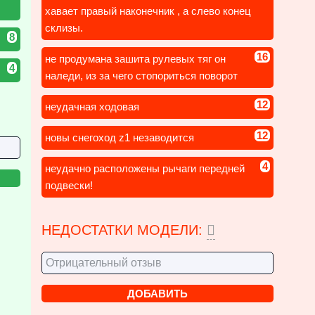
хавает правый наконечник , а слево конец
склизы.
8
16
не продумана зашита рулевых тяг он
4
наледи, из за чего стопориться поворот
12
неудачная ходовая
12
новы снегоход z1 незаводится
4
неудачно расположены рычаги передней
подвески!
НЕДОСТАТКИ МОДЕЛИ: