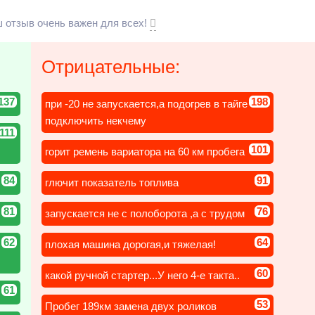
 отзыв очень важен для всех!
Отрицательные:
137
198
при -20 не запускается,а подогрев в тайге
подключить некчему
111
101
горит ремень вариатора на 60 км пробега
84
91
глючит показатель топлива
81
76
запускается не с полоборота ,а с трудом
62
64
плохая машина дорогая,и тяжелая!
60
какой ручной стартер...У него 4-е такта..
61
53
Пробег 189км замена двух роликов