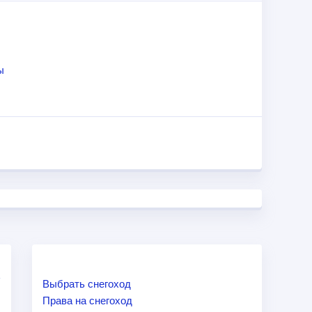
ние смотрите в характеристиках ниже.
ы
Выбрать снегоход
Права на снегоход