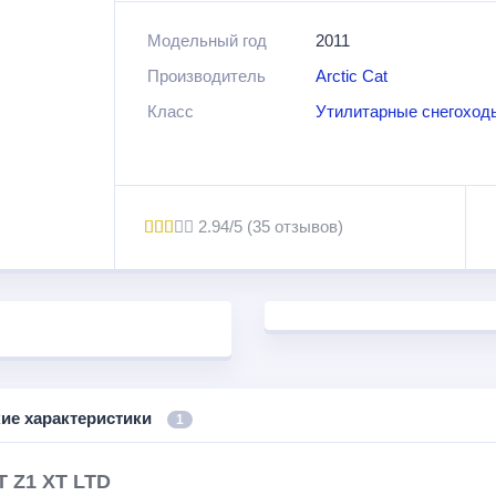
Модельный год
2011
Все технические новшества и другое оснаще
Производитель
Arctic Cat
Класс
Утилитарные снегоход
2.94/5 (35 отзывов)
кие характеристики
1
T Z1 XT LTD