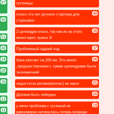
57
гусеницы
40
плохо что нет ручного стартера для
55
страховки
39
2 целиндра плохо, так как из за этого
51
много жрет, нужно 3!
42
37
Проблемный задний ход
34
26
бака хватает на 200 км. Это много
,предшественники с тремя цилиндрами были
28
экономичней
16
25
недостаток роликов(колес) их мало
20
Должна быть лебедка
12
19
у меня проблема с гусянкой не
11
равномерно натянулась,теперь впереди