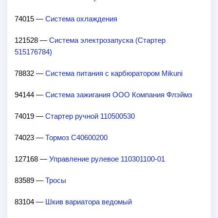
74015 —
Система охлаждения
121528 —
Система электрозапуска (Стартер
515176784)
78832 —
Система питания с карбюратором Mikuni
94144 —
Система зажигания ООО Компания Флэймз
74019 —
Стартер ручной 110500530
74023 —
Тормоз С40600200
127168 —
Управление рулевое 110301100-01
83589 —
Тросы
83104 —
Шкив вариатора ведомый