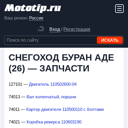
Ваш регион:
Россия
Вход
/
Регистрация
СНЕГОХОД БУРАН АДЕ
(26) — ЗАПЧАСТИ
127101 —
Двигатель 110502600-04
74013 —
Вал коленчатый, поршни
74011 —
Картер двигателя 110500110 с болтами
74021 —
Коробка реверса 110603190