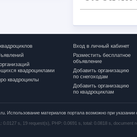
 квадроциклов
Вход в личный кабинет
бъявлений
Разместить бесплатное
объявление
 организаций
щихся квадроциклами
Добавить организацию
по снегоходам
про квадроциклы
Добавить организацию
по квадроциклам
p.ru. Использование материалов портала возможно при указании 
0.0127 s, 19 request(s), PHP: 0.0691 s, total: 0.0818 s, document r