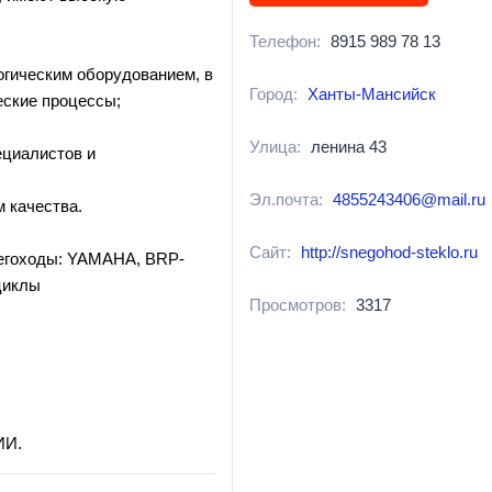
Телефон:
8915 989 78 13
гическим оборудованием, в
Город:
Ханты-Мансийск
еские процессы;
Улица:
ленина 43
ециалистов и
Эл.почта:
4855243406@mail.ru
 качества.
Сайт:
http://snegohod-steklo.ru
негоходы: YAMAHA, BRP-
циклы
Просмотров:
3317
ИИ.