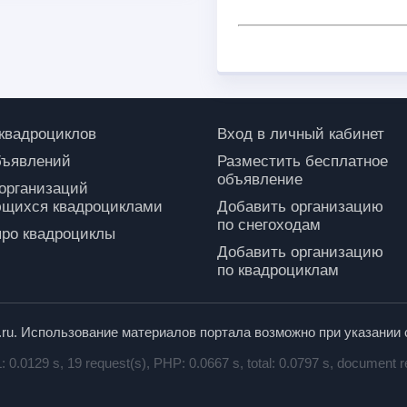
 квадроциклов
Вход в личный кабинет
бъявлений
Разместить бесплатное
объявление
 организаций
щихся квадроциклами
Добавить организацию
по снегоходам
про квадроциклы
Добавить организацию
по квадроциклам
p.ru. Использование материалов портала возможно при указании 
0.0129 s, 19 request(s), PHP: 0.0667 s, total: 0.0797 s, document r