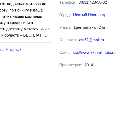
Телефон:
8(831)423-58-92
 от лодочных моторов до
боты по тюнингу и ваша
Город:
Нижний Новгород
литика нашей компании
ку в кредит или в
Улица:
Центральная 24а
ать доставку мототехники в
ду и области – БЕСПЛАТНО!
Эл.почта:
ets52@mail.ru
на Я.картах
Сайт:
http://www.extrim-moto.ru
Просмотров:
2314