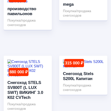
mega
производство
Покупка/продажа
павильонов
снегоходов
Покупка/продажа
снегоходов
315 000 ₽
880 000 ₽
Снегоход Stels
S200L Капитан
Снегоход STELS
Покупка/продажа
SV800T (L LUX
снегоходов
SWT) ВИКИНГ 3.0
К02 CVTech
Покупка/продажа
снегоходов