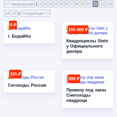
<< предыдущая
|
1
2
3
4
5
6
7
8
9
10
11
12
13
14
15
|
Следующая >>
0 ₽
155 000 ₽
г. Бодайбо
Квадроциклы Stels
у Официального
дилера
155 ₽
599 ₽
Сегоходы Россия
Привезу под заказ
Снегоходы
квадроци