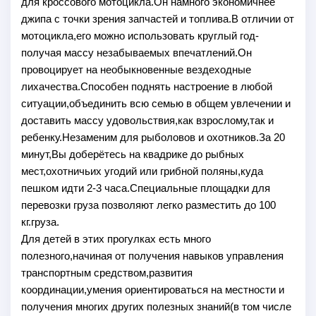
для кроссового мотоцикла.Он намного экономичнее
джипа с точки зрения запчастей и топлива.В отличии от
мотоцикла,его можно использовать круглый год-
получая массу незабываемых впечатлений.Он
провоцирует на необыкновенные вездеходные
лихачества.Способен поднять настроение в любой
ситуации,объединить всю семью в общем увлечении и
доставить массу удовольствия,как взрослому,так и
ребенку.Незаменим для рыболовов и охотников.За 20
минут,Вы доберётесь на квадрике до рыбных
мест,охотничьих угодий или грибной поляны,куда
пешком идти 2-3 часа.Специальные площадки для
перевозки груза позволяют легко разместить до 100
кг.груза.
Для детей в этих прогулках есть много
полезного,начиная от получения навыков управления
транспортным средством,развития
координации,умения ориентироваться на местности и
получения многих других полезных знаний(в том числе