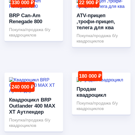
330 000 ₽
22 900 ₽
BRP Can-Am
ATV-прицеп
Renegade 800
,трофи-прицеп,
телега для ква
Покупка/продажа б/у
квадроциклов
Покупка/продажа б/у
квадроциклов
180 000 ₽
240 000 ₽
Продам
квадроцикл
Квадроцикл BRP
Покупка/продажа б/у
Outlander 400 MAX
квадроциклов
XT Аутлендер
Покупка/продажа б/у
квадроциклов