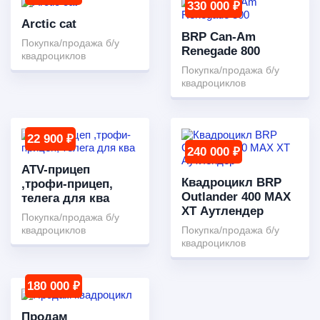
330 000 ₽
Arctic cat
BRP Can-Am
Покупка/продажа б/у
Renegade 800
квадроциклов
Покупка/продажа б/у
квадроциклов
22 900 ₽
240 000 ₽
ATV-прицеп
Квадроцикл BRP
,трофи-прицеп,
Outlander 400 MAX
телега для ква
XT Аутлендер
Покупка/продажа б/у
квадроциклов
Покупка/продажа б/у
квадроциклов
180 000 ₽
Продам