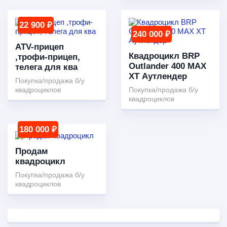
22 900 ₽
240 000 ₽
ATV-прицеп
Квадроцикл BRP
,трофи-прицеп,
Outlander 400 MAX
телега для ква
XT Аутлендер
Покупка/продажа б/у
квадроциклов
Покупка/продажа б/у
квадроциклов
180 000 ₽
Продам
квадроцикл
Покупка/продажа б/у
квадроциклов