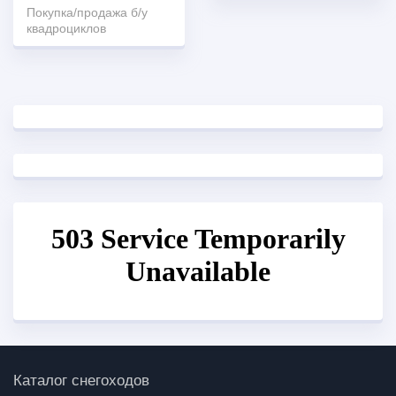
Покупка/продажа б/у
квадроциклов
Каталог снегоходов