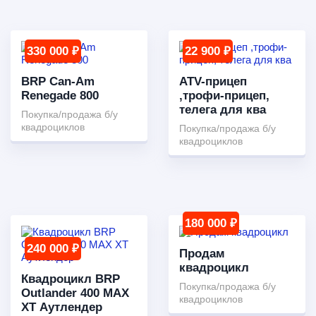
330 000 ₽
22 900 ₽
BRP Can-Am
ATV-прицеп
Renegade 800
,трофи-прицеп,
телега для ква
Покупка/продажа б/у
квадроциклов
Покупка/продажа б/у
квадроциклов
180 000 ₽
240 000 ₽
Продам
квадроцикл
Квадроцикл BRP
Покупка/продажа б/у
Outlander 400 MAX
квадроциклов
XT Аутлендер