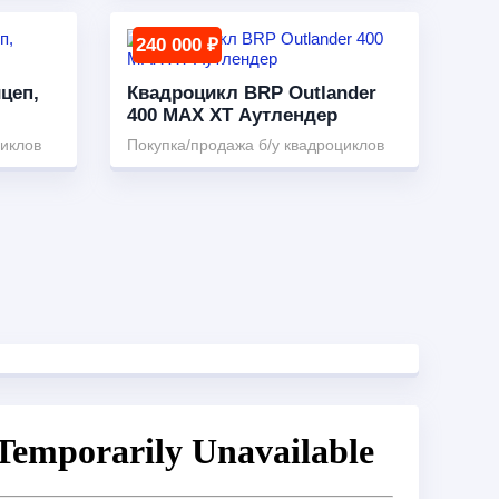
240 000 ₽
цеп,
Квадроцикл BRP Outlander
400 MAX XT Аутлендер
циклов
Покупка/продажа б/у квадроциклов