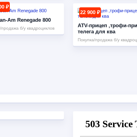
00 ₽
22 900 ₽
an-Am Renegade 800
ATV-прицеп ,трофи-при
/продажа б/у квадроциклов
телега для ква
Покупка/продажа б/у квадро