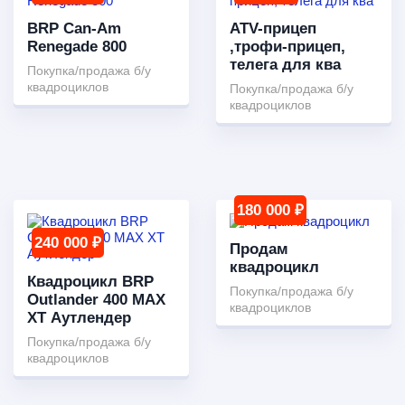
BRP Can-Am
ATV-прицеп
Renegade 800
,трофи-прицеп,
телега для ква
Покупка/продажа б/у
квадроциклов
Покупка/продажа б/у
квадроциклов
180 000 ₽
240 000 ₽
Продам
квадроцикл
Квадроцикл BRP
Покупка/продажа б/у
Outlander 400 MAX
квадроциклов
XT Аутлендер
Покупка/продажа б/у
квадроциклов