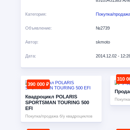
89105451383 Ал
Категория:
Покупка/продажа
Объявление:
№2739
Автор:
skmoto
Дата:
2014.12.02 - 12:2
310 0
390 000 ₽
Прода
Квадроцикл POLARIS
Покупка
SPORTSMAN TOURING 500
EFI
Покупка/продажа б/у квадроциклов