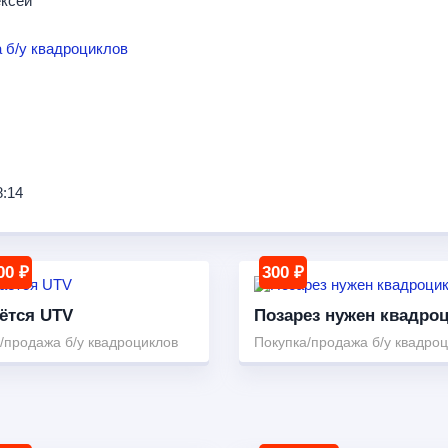
ексей
 б/у квадроциклов
8:14
00 ₽
300 ₽
ётся UTV
Позарез нужен квадро
/продажа б/у квадроциклов
Покупка/продажа б/у квадро