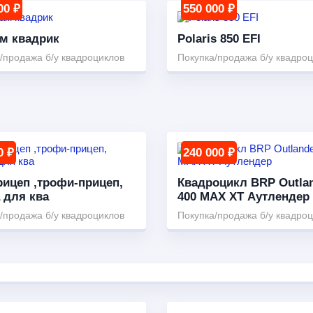
00 ₽
550 000 ₽
м квадрик
Polaris 850 EFI
/продажа б/у квадроциклов
Покупка/продажа б/у квадро
0 ₽
240 000 ₽
рицеп ,трофи-прицеп,
Квадроцикл BRP Outla
 для ква
400 MAX XT Аутлендер
/продажа б/у квадроциклов
Покупка/продажа б/у квадро