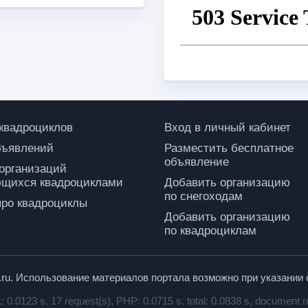
 квадроциклов
Вход в личный кабинет
бъявлений
Разместить бесплатное
объявление
 организаций
щихся квадроциклами
Добавить организацию
по снегоходам
про квадроциклы
Добавить организацию
по квадроциклам
p.ru. Использование материалов портала возможно при указании 
0.0123 s, 17 request(s), PHP: 0.0715 s, total: 0.0838 s, document r