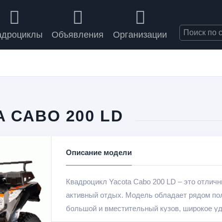
адроциклы
Объявления
Организации
 CABO 200 LD
Описание модели
Квадроцикл Yacota Cabo 200 LD – это отлич
активный отдых. Модель обладает рядом по
большой и вместительный кузов, широкое уд
морозостойкого пластика, а светодиодные га