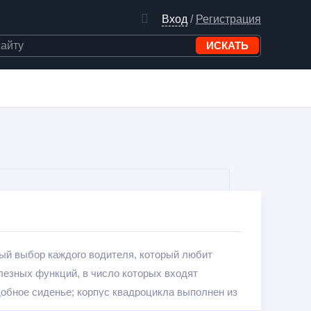
Вход
/
Регистрация
ный выбор каждого водителя, который любит
лезных функций, в число которых входят
обное сиденье; корпус квадроцикла выполнен из
баритные огни позволят чувствовать себя на