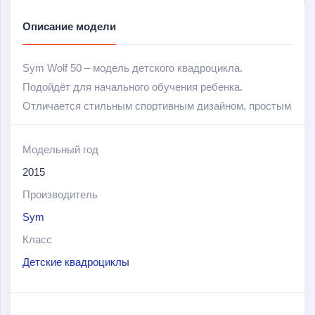
Описание модели
Sym Wolf 50 – модель детского квадроцикла.
Подойдёт для начального обучения ребенка.
Отличается стильным спортивным дизайном, простым
управлением, проходимостью, предсказуемостью и
небольшой скоростью движения для безопасного
Модельный год
передвижения.
2015
Производитель
Оснащен 4х-тактный двигателем объемом в 49,9 см
3
и
мощностью в 2 л.с. Конструкция квадроцикла также
Sym
дополнена надежными гидравлическими тормозами и
Класс
передней независимой подвеской с газовыми
Детские квадроциклы
амортизаторами.