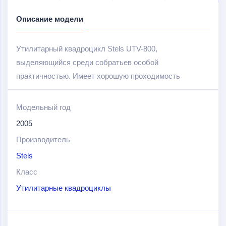
Описание модели
Утилитарный квадроцикл Stels UTV-800,
выделяющийся среди собратьев особой
практичностью. Имеет хорошую проходимость
мотовездехода и обладает комфортом автомобиля.
Понравится любителям активного отдыха на природе,
Модельный год
охотникам и рыболовам.
2005
Производитель
У Stels UTV-800 полный привод, независимая
подвеска, мощный двигатель, благодаря чему
Stels
достигается устойчивость и управляемость.
Класс
Квадроцикл может перевозить объемный груз,
Утилитарные квадроциклы
оснащен лебедкой для буксировки, самосвальным
кузовом и сцепным механизмом для крепления
прицепа.