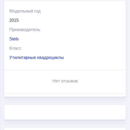
езды по пересеченной местности, а также для
преодоления сложных дорожных препятствий (водные
Модельный год
преграды и т.д.). Идеальный вариант для опытных
2015
водителей, которые любят подстраивать транспортное
Производитель
средство под себя.
Stels
Среди особенностей и преимуществ данной модели
Класс
квадроцикла можно выделить следующие: высокое
Утилитарные квадроциклы
расположение воздушного фильтра и системы
вариатора; жидкостная система охлаждения двигателя
для длительной работы при высоких нагрузках;
Нет отзывов
полный привод с возможностью отключения;
блокировка дифференциала; литые диски и шины
Maxxis Bighorn 26; зеркала заднего вида;
сфетодиодные фары и стопсигнал; защита рук;
пластиковая защита днища; задняя багажная решетка.