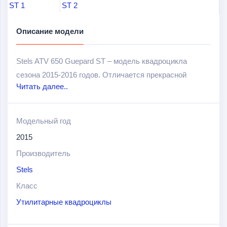
Описание модели
Stels ATV 650 Guepard ST – модель квадроцикла
сезона 2015-2016 годов. Отличается прекрасной
Читать далее..
проходимостью, управляемостью и динамичностью
при движении по грязи, воде, сугробам и другим
дорожным препятствиям. Такие показатели
Модельный год
достигаются в первую очередь за счет возможностей
2015
надежного двигателя объемом в 650 см
3
и мощностью
Производитель
в 52 л.с.
Stels
Среди преимуществ и особенностей данной модели
Класс
можно также выделить следующие: электроусилитель
Утилитарные квадроциклы
рулевой колонки; современный оригинальный дизайн;
удобные сидения; наклонная панель приборов для